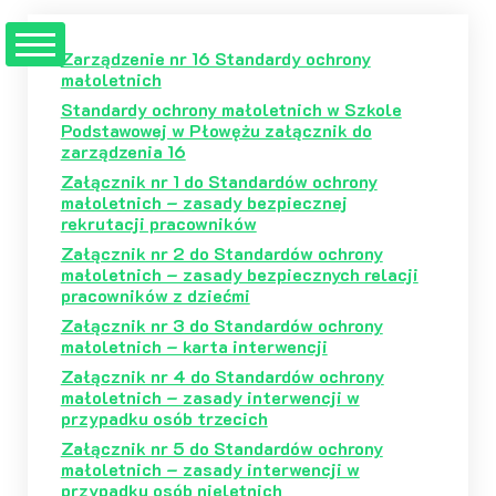
Przejdź
do
Zarządzenie nr 16 Standardy ochrony
treści
małoletnich
Standardy ochrony małoletnich w Szkole
Podstawowej w Płowężu załącznik do
zarządzenia 16
Załącznik nr 1 do Standardów ochrony
małoletnich – zasady bezpiecznej
rekrutacji pracowników
Załącznik nr 2 do Standardów ochrony
małoletnich – zasady bezpiecznych relacji
pracowników z dziećmi
Załącznik nr 3 do Standardów ochrony
małoletnich – karta interwencji
Załącznik nr 4 do Standardów ochrony
małoletnich – zasady interwencji w
przypadku osób trzecich
Załącznik nr 5 do Standardów ochrony
małoletnich – zasady interwencji w
przypadku osób nieletnich