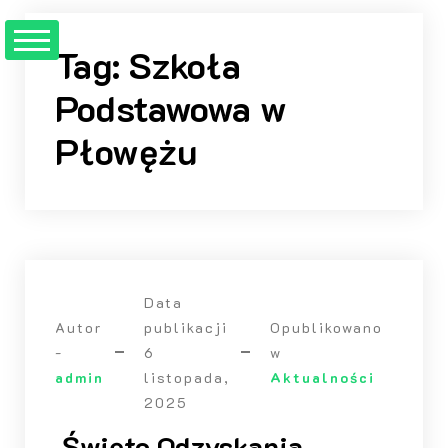
Przejdź
do
Tag:
Szkoła
treści
Podstawowa w
Płowężu
Data
Autor
publikacji
Opublikowano
-
6
w
admin
listopada,
Aktualności
2025
Święto Odzyskania