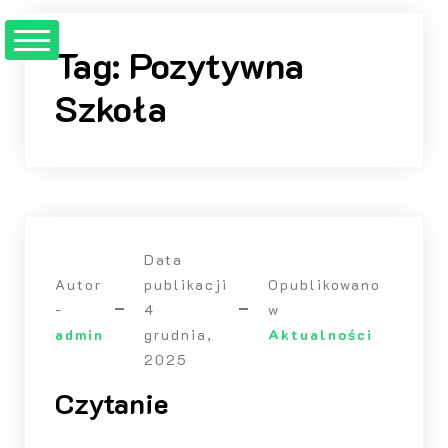
Przejdź
do
Tag:
Pozytywna
treści
Szkoła
Data
Autor
publikacji
Opublikowano
-
4
w
admin
grudnia,
Aktualności
2025
Czytanie