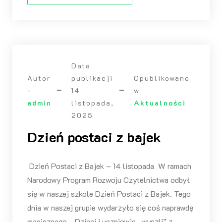
Data
Autor
publikacji
Opublikowano
-
14
w
admin
listopada,
Aktualności
2025
Dzień postaci z bajek
Dzień Postaci z Bajek – 14 listopada W ramach
Narodowy Program Rozwoju Czytelnictwa odbył
się w naszej szkole Dzień Postaci z Bajek. Tego
dnia w naszej grupie wydarzyło się coś naprawdę
magicznego… Dzieci i uczniowie „wyszli” z