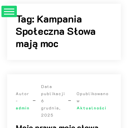
Przejdź
do
Tag:
Kampania
treści
Społeczna Słowa
mają moc
Data
Autor
publikacji
Opublikowano
-
6
w
admin
grudnia,
Aktualności
2025
Moje prawa moje słowa