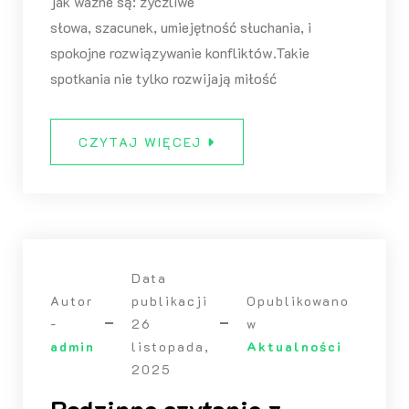
jak ważne są: życzliwe
słowa, szacunek, umiejętność słuchania, i
spokojne rozwiązywanie konfliktów.Takie
spotkania nie tylko rozwijają miłość
CZYTAJ WIĘCEJ
Data
Autor
publikacji
Opublikowano
-
26
w
admin
listopada,
Aktualności
2025
Rodzinne czytanie z