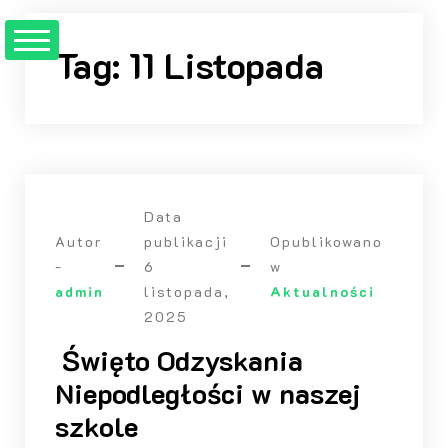
Przejdź
do
Tag:
11 Listopada
treści
Data
Autor
publikacji
Opublikowano
-
6
w
admin
listopada,
Aktualności
2025
Święto Odzyskania
Niepodległości w naszej
szkole